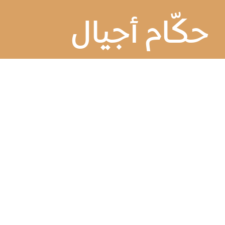
حكّام أجيال
Back to Doha Film Festival
حكّام أجيال 2025
من 21 إلى 28 نوفمبر
برنامج للحكام بين سن 16 و25 عامًا ويقام طيلة أيام المهرجان.