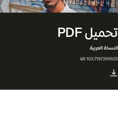
تحميل PDF
النسخة العربية
103.7197265625 kB
أصداء السودان تتردد في