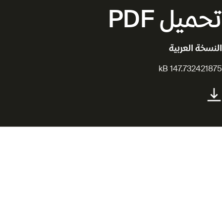
تحميل PDF
النسخة العربية
147.732421875 kB
ملتقى قمرة السينمائي 2025
يدعم 18 مشروعاً متميزاً من قطر
مشاريع أفلام روائية طويلة وقصيرة لصنّاع أفلام قطريين