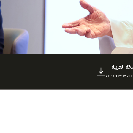
خة العربية
97.05957031
مقالات متعلقة
المخرجة آن ماري جاسر: فيلم