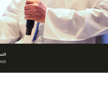
النس
25 kB
ان في حديثه