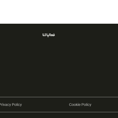
ية وإنسانية وتبقى راسخة في عقول المشاهدين إلى الأبد.
فعالياتنا
Privacy Policy
Cookie Policy