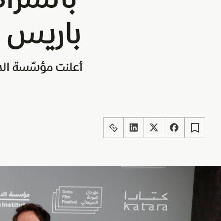
باريس 
أعلنت مؤسّسة الد