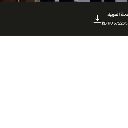
خة العربية
110.5722656
مقالات متعلقة
المخرجة آن ماري جاسر: فيلم
&quot;فلسطين 36&quot; يقدم
أرشيفًا حيًا لمرحلة مفصلية في
التاريخ
مهرجان الدوحة السينمائي 2025
يكرّم رواة القصص العالميين
والمواهب الناشئة بجوائز المسابقات
الرسمية في حفل الختام