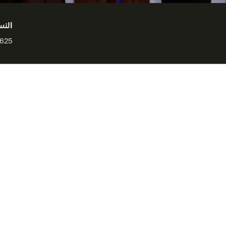
النس
25 kB
فلام تُطلق
يب المهني
ميس وغوبيلان
فرنسي في قطر