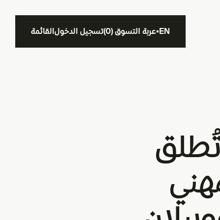
EN
▪
عربة التسوق
(
0
)
تسجيل الدخول
القائمة
ُطلق
مهني
بيلان