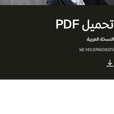
تحميل PDF
النسخة العربية
143.974609375 kB
مهرجان الدوحة السينمائي يعلن
عن لجنة تحكيم المسابقة