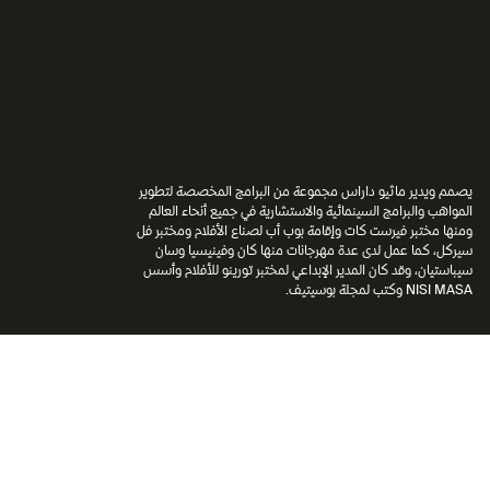
يصمم ويدير ماثيو داراس مجموعة من البرامج المخصصة لتطوير
المواهب والبرامج السينمائية والاستشارية في جميع أنحاء العالم
ومنها مختبر فيرست كات وإقامة بوب أب لصناع الأفلام ومختبر فل
سيركل، كما عمل لدى عدة مهرجانات منها كان وفينيسيا وسان
سيباستيان، وقد كان المدير الإبداعي لمختبر تورينو للأفلام وأسس
NISI MASA وكتب لمجلة بوسيتيف.
العودة إلى الموجهون