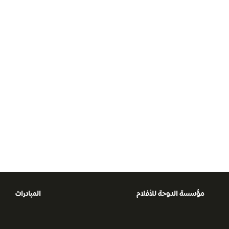
أرانكا ماتيتس
بنجامين ميرجيت
مسؤولة الاستحواذ في وكالة فيتشريت
خبير مونتاج
مؤسسة الدوحة للأفلام
المبادرات