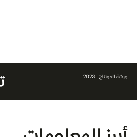
*سيحص
نسخة من بطاقتك عند التقديم.
اللغة:
الإنجليزية
عدد الحضور:
فريق لا يتجاوز 2-3 أعضاء لكل فيلم (مخرج، منتج، مونتير)
المستوى:
متقدّم
ت
ورشة المونتاج - 2023
أبرز المعلومات