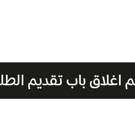
ل حاملو بطاقتك إلى الثقافة على خصم بنسبة 10% على تكلفة الورشة. للاستفادة من الخصم، يرجى إرفاق
م اغلاق باب تقديم الطلب