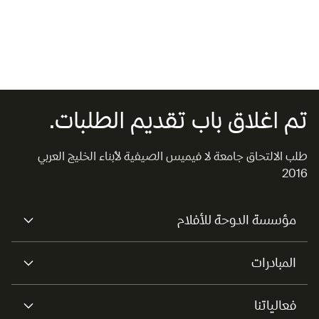
من المرافق اللازمة لتنفيذ هذا البرنامج، كما ستقدم كافة المعدات
التي يتطلبها التدريب العملي وعملية إنتاج الأفلام (كالكاميرات
وأجهزة الصوت وبرامج المونتاج).
تم اغلاق باب تقديم الطلبات.
طلب الالتحاق جامعة لا فيميس الصيفية لأبناء الخليج العربي
2016
مؤسسة الدوحة للأفلام
المبادرات
فعالياتنا